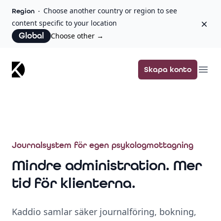
Choose another country or region to see
Region
content specific to your location
Dism
Global
Choose other
→
Kaddio
Skapa konto
Ope
Journalsystem för egen psykologmottagning
Mindre administration. Mer
tid för klienterna.
Kaddio samlar säker journalföring, bokning,