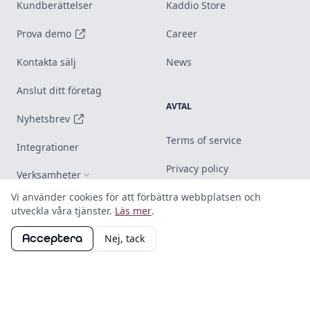
Kundberättelser
Kaddio Store
Prova demo
Career
Kontakta sälj
News
Anslut ditt företag
AVTAL
Nyhetsbrev
Terms of service
Integrationer
Privacy policy
Verksamheter
Vi använder cookies för att förbättra webbplatsen och
EU AI Act
utveckla våra tjänster.
Läs mer
.
SUPPORT
Trust center
Acceptera
Nej, tack
Hjälpcenter
Responsible disclosure
Status
Changelog