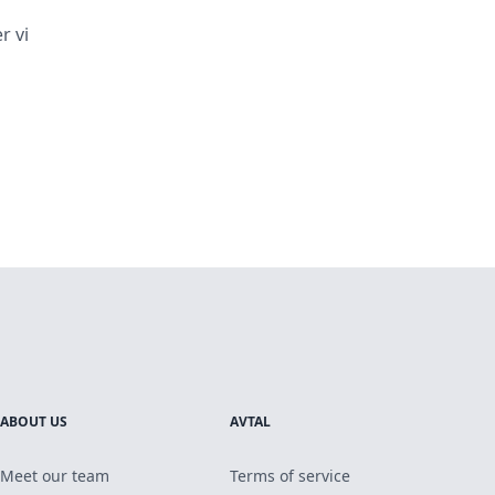
r vi
ABOUT US
AVTAL
Meet our team
Terms of service