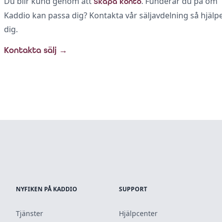
Du blir kund genom att
. Funderar du på om
Skapa konto
Kaddio kan passa dig? Kontakta vår säljavdelning så hjälpe
dig.
Kontakta sälj
→
NYFIKEN PÅ KADDIO
SUPPORT
Tjänster
Hjälpcenter