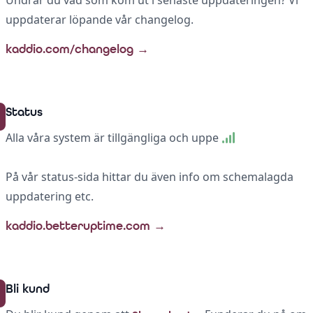
Undrar du vad som kom ut i senaste uppdateringen? Vi
uppdaterar löpande vår changelog.
kaddio.com/changelog
→
Status
Alla våra system är tillgängliga och uppe
På vår status-sida hittar du även info om schemalagda
uppdatering etc.
kaddio.betteruptime.com
→
Bli kund