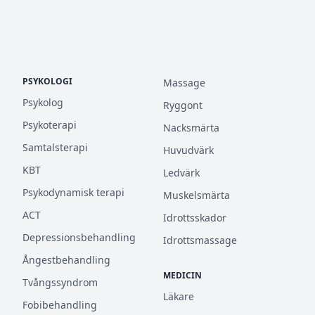
PSYKOLOGI
Massage
Psykolog
Ryggont
Psykoterapi
Nacksmärta
Samtalsterapi
Huvudvärk
KBT
Ledvärk
Psykodynamisk terapi
Muskelsmärta
ACT
Idrottsskador
Depressionsbehandling
Idrottsmassage
Ångestbehandling
MEDICIN
Tvångssyndrom
Läkare
Fobibehandling