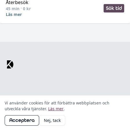
Återbesök
Sök tid
45
min ·
0
kr
Läs mer
Footer
Vi använder cookies för att förbättra webbplatsen och
utveckla våra tjänster.
Läs mer
.
Copyright ©
2026
Kaddio AB. All rights reserved.
Acceptera
Nej, tack