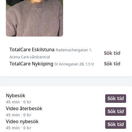
TotalCare Eskilstuna
Rademachergatan 1,
Sök tid
Acima Care vårdcentral
TotalCare Nyköping
Sök tid
St Annegatan 2B, 1,5 tr
•
•
Nybesök
Sök tid
45
min ·
0
kr
Video återbesök
Sök tid
45
min ·
0
kr
Video nybesök
Sök tid
45
min ·
0
kr