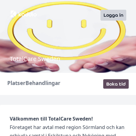
Logga in
TotalCare Sweden
Platser
Behandlingar
Boka tid
Välkommen till TotalCare Sweden!
Företaget har avtal med region Sörmland och kan
erbjuda samtal i Eskilstuna och Nyköping med