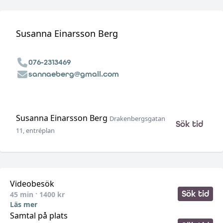
Susanna Einarsson Berg
076-2313469
sannaeberg@gmail.com
Susanna Einarsson Berg
Drakenbergsgatan
Sök tid
11, entréplan
•
Videobesök
Sök tid
45
min ·
1400
kr
Läs mer
Samtal på plats