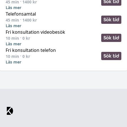
Sök tid
45
min ·
1400
kr
Läs mer
Telefonsamtal
Sök tid
45
min ·
1400
kr
Läs mer
Fri konsultation videobesök
Sök tid
10
min ·
0
kr
Läs mer
Fri konsultation telefon
Sök tid
10
min ·
0
kr
Läs mer
Footer