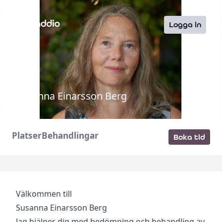
Logga in
Susanna Einarsson Berg
Platser
Behandlingar
Boka tid
Välkommen till
Susanna Einarsson Berg
Jag hjälper dig med bedömning och behandling av