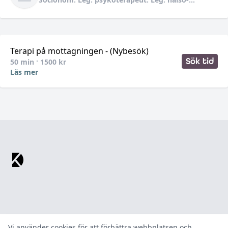
och sjukvårdskurator.
Terapi på mottagningen - (Nybesök)
Sök tid
50
min ·
1500
kr
Läs mer
Footer
Vi använder cookies för att förbättra webbplatsen och