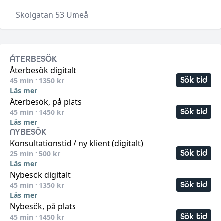
•
Skolgatan 53
Umeå
ÅTERBESÖK
Återbesök digitalt
Sök tid
45
min ·
1350
kr
Läs mer
Återbesök, på plats
Sök tid
45
min ·
1450
kr
Läs mer
NYBESÖK
Konsultationstid / ny klient (digitalt)
Sök tid
25
min ·
500
kr
Läs mer
Nybesök digitalt
Sök tid
45
min ·
1350
kr
Läs mer
Nybesök, på plats
Sök tid
45
min ·
1450
kr