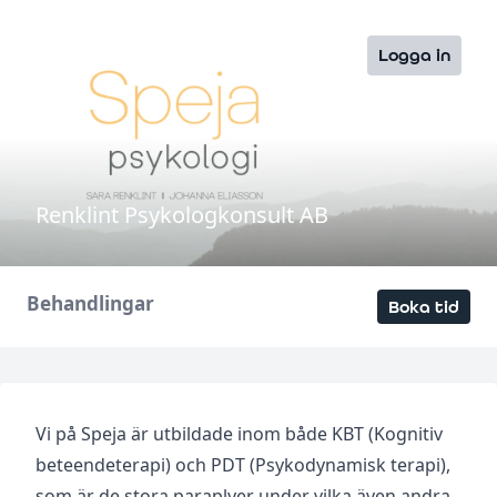
Logga in
Renklint Psykologkonsult AB
Behandlingar
Boka tid
Vi på Speja är utbildade inom både KBT (Kognitiv
beteendeterapi) och PDT (Psykodynamisk terapi),
som är de stora paraplyer under vilka även andra