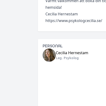
Varmt välkommen att boka din tid 
hemsida!
Cecilia Hernestam
https://www.psykologcecilia.se/
PERSONAL
Cecilia
Hernestam
Leg. Psykolog