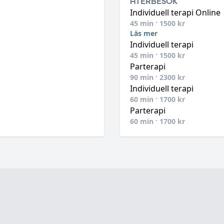
ÅTERBESÖK
Individuell terapi Online
45
min ·
1500
kr
Läs mer
Individuell terapi
45
min ·
1500
kr
Parterapi
90
min ·
2300
kr
Individuell terapi
60
min ·
1700
kr
Parterapi
60
min ·
1700
kr