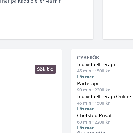
här på Kaddio eller via min
NYBESÖK
Individuell terapi
Sök tid
45
min ·
1500
kr
Läs mer
Parterapi
90
min ·
2300
kr
Individuell terapi Online
45
min ·
1500
kr
Läs mer
Chefstöd Privat
60
min ·
2200
kr
Läs mer