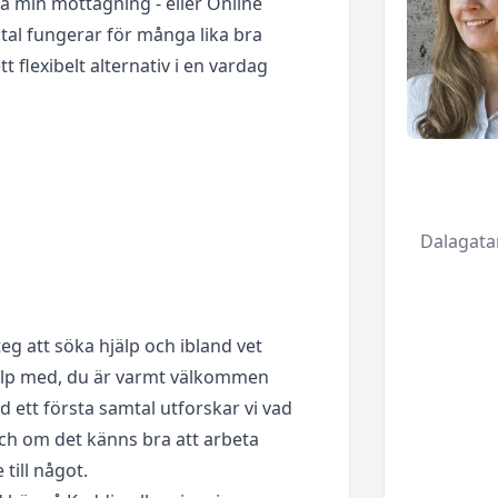
å min mottagning - eller Online
tal fungerar för många lika bra
 flexibelt alternativ i en vardag
Dalagata
steg att söka hjälp och ibland vet
hälp med, du är varmt välkommen
d ett första samtal utforskar vi vad
och om det känns bra att arbeta
 till något.