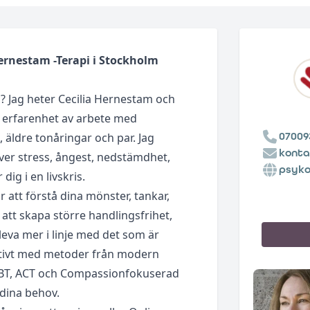
Hernestam -Terapi i Stockholm
? Jag heter Cecilia Hernestam och
 erfarenhet av arbete med
07009
 äldre tonåringar och par. Jag
konta
ver stress, ångest, nedstämdhet,
psyko
dig i en livskris.
r att förstå dina mönster, tankar,
r att skapa större handlingsfrihet,
leva mer i linje med det som är
grativt med metoder från modern
KBT, ACT och Compassionfokuserad
 dina behov.