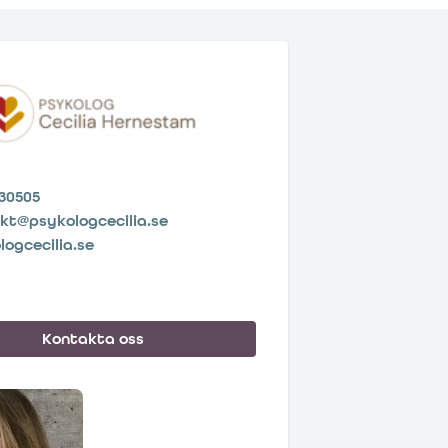
30505
kt@psykologcecilia.se
logcecilia.se
Kontakta oss