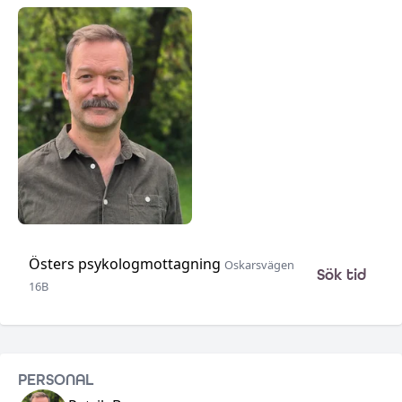
Östers psykologmottagning
Oskarsvägen
Sök tid
16B
•
PERSONAL