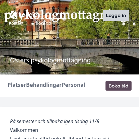
Logga in
Östers psykologmottagning
Platser
Behandlingar
Personal
Boka tid
På semester och tillbaka igen tisdag 11/8
Välkommen
Livet är inte alltid enkelt. Ibland fastnar vi i