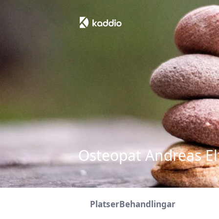
Osteopat Andreas El
Platser
Behandlingar