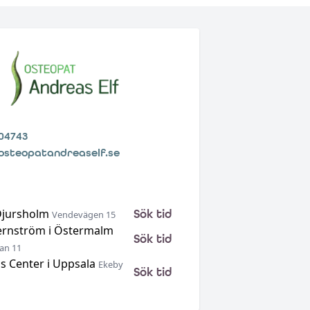
04743
osteopatandreaself.se
Djursholm
Sök tid
Vendevägen 15
ernström i Östermalm
Sök tid
an 11
s Center i Uppsala
Ekeby
Sök tid
•
•
•