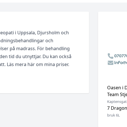
eopati i Uppsala, Djursholm och
ndningsbehandlingar och
lser på madrass. För behandling
07077
den tid du utnyttjar. Du kan också
info@
att.
Läs mera här om mina priser.
Oasen i 
Team Stj
Kaptensgat
7 Dragon
bruk 6L