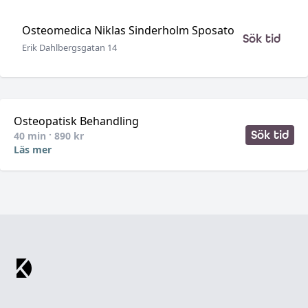
Osteomedica Niklas Sinderholm Sposato
Sök tid
Erik Dahlbergsgatan 14
Osteopatisk Behandling
Sök tid
40
min ·
890
kr
Läs mer
Footer