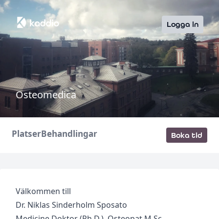
Logga in
Osteomedica
Platser
Behandlingar
Boka tid
Välkommen till
Dr. Niklas Sinderholm Sposato
Medicine Doktor (Ph.D.), Osteopat M.Sc.