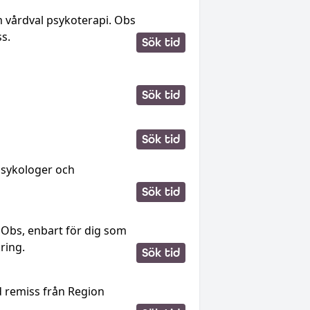
 vårdval psykoterapi. Obs
s.
Sök tid
Sök tid
Sök tid
psykologer och
Sök tid
. Obs, enbart för dig som
kring.
Sök tid
d remiss från Region