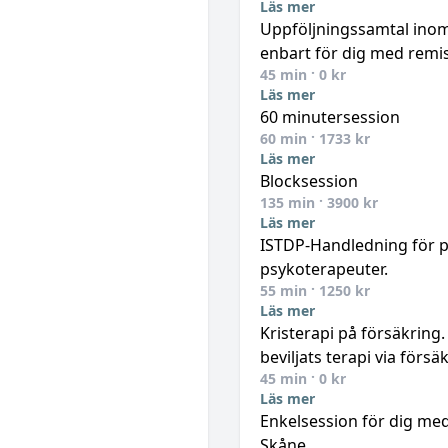
Läs mer
Uppföljningssamtal inom
enbart för dig med remis
45
min ·
0
kr
Läs mer
60 minutersession
60
min ·
1733
kr
Läs mer
Blocksession
135
min ·
3900
kr
Läs mer
ISTDP-Handledning för 
psykoterapeuter.
55
min ·
1250
kr
Läs mer
Kristerapi på försäkring
beviljats terapi via försä
45
min ·
0
kr
Läs mer
Enkelsession för dig me
Skåne.