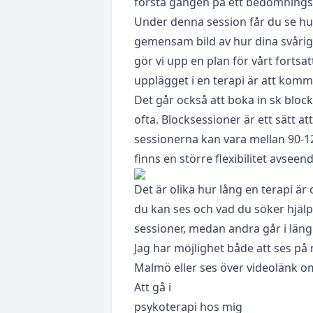
första gången på ett bedömnings
Under denna session får du se hur
gemensam bild av hur dina svåri
gör vi upp en plan för vårt fortsa
upplägget i en terapi är att komm
Det går också att boka in sk block
ofta. Blocksessioner är ett sätt at
sessionerna kan vara mellan 90-1
finns en större flexibilitet avseen
Det är olika hur lång en terapi är
du kan ses och vad du söker hjäl
sessioner, medan andra går i längr
Jag har möjlighet både att ses på
Malmö eller ses över videolänk om
Att gå i
psykoterapi hos mig