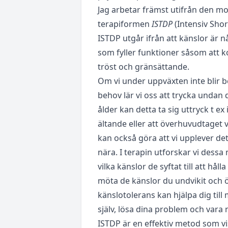
Jag arbetar främst utifrån den m
terapiformen
ISTDP
(Intensiv Sho
ISTDP utgår ifrån att känslor är n
som fyller funktioner såsom att 
tröst och gränsättande.
Om vi under uppväxten inte blir 
behov lär vi oss att trycka undan 
ålder kan detta ta sig uttryck t ex
ältande eller att överhuvudtaget v
kan också göra att vi upplever de
nära. I terapin utforskar vi dessa
vilka känslor de syftat till att håll
möta de känslor du undvikit och 
känslotolerans kan hjälpa dig till 
själv, lösa dina problem och vara
ISTDP är en effektiv metod som vis