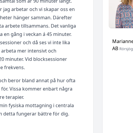
samtal som är 90 minuter långt.
 jag arbetar och vi skapar oss en
gheter hänger samman. Därefter
tta arbete tillsammans. Det vanliga
a en gång i veckan á 45 minuter.
Marianne
sessioner och då ses vi inte lika
AB
Rörsjög
t arbeta mer intensivt och
20 minuter. Vid blocksessioner
de frekvens.
 och beror bland annat på hur ofta
p för. Vissa kommer enbart några
e terapier.
 min fysiska mottagning i centrala
 detta fungerar bättre för dig.