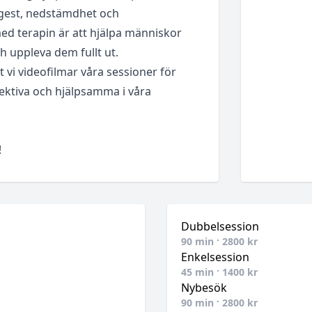
ngest, nedstämdhet och
ed terapin är att hjälpa människor
ch uppleva dem fullt ut.
t vi videofilmar våra sessioner för
fektiva och hjälpsamma i våra
!
Dubbelsession
90
min ·
2800
kr
Enkelsession
45
min ·
1400
kr
Nybesök
90
min ·
2800
kr