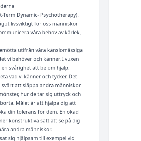
oderna
rt-Term Dynamic- Psychotherapy).
ågot livsviktigt för oss människor
kommunicera våra behov av kärlek,
bemötta utifrån våra känslomässiga
det vi behöver och känner. I vuxen
 i en svårighet att be om hjälp,
eta vad vi känner och tycker. Det
t svårt att släppa andra människor
 mönster, hur de tar sig uttryck och
a borta. Målet är att hjälpa dig att
öka din tolerans för dem. En ökad
mer konstruktiva sätt att se på dig
 nära andra människor.
at sig hjälpsam till exempel vid