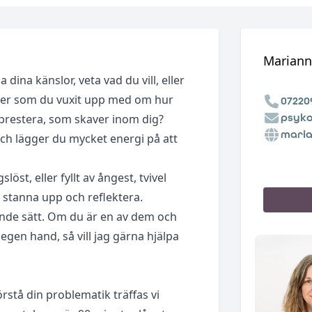
Mariann
 dina känslor, veta vad du vill, eller
idéer som du vuxit upp med om hur
07220
psyko
 prestera, som skaver inom dig?
maria
och lägger du mycket energi på att
öst, eller fyllt av ångest, tvivel
t stanna upp och reflektera.
ande sätt. Om du är en av dem och
 egen hand, så vill jag gärna hjälpa
örstå din problematik träffas vi