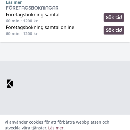
Läs mer
FÖRETAGSBOKNINGAR
Företagsbokning samtal
Sök tid
60
min ·
1200
kr
Företagsbokning samtal online
Sök tid
60
min ·
1200
kr
Footer
Vi använder cookies för att förbättra webbplatsen och
utveckla våra tjänster.
Läs mer
.