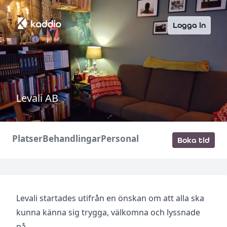
Logga in
Levali AB
Platser
Behandlingar
Personal
Boka tid
Levali startades utifrån en önskan om att alla ska
kunna känna sig trygga, välkomna och lyssnade
på.