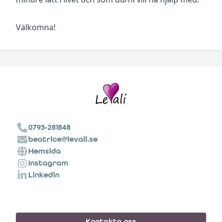
Välkomna!
0793-281848
beatrice@levali.se
Hemsida
Instagram
Linkedin
Kontakta oss