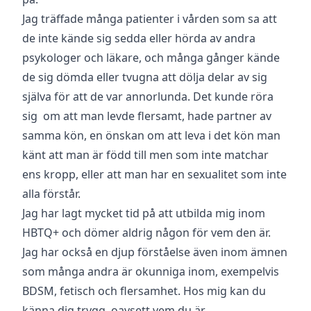
Jag träffade många patienter i vården som sa att
de inte kände sig sedda eller hörda av andra
psykologer och läkare, och många gånger kände
de sig dömda eller tvugna att dölja delar av sig
själva för att de var annorlunda. Det kunde röra
sig om att man levde flersamt, hade partner av
samma kön, en önskan om att leva i det kön man
känt att man är född till men som inte matchar
ens kropp, eller att man har en sexualitet som inte
alla förstår.
Jag har lagt mycket tid på att utbilda mig inom
HBTQ+ och dömer aldrig någon för vem den är.
Jag har också en djup förståelse även inom ämnen
som många andra är okunniga inom, exempelvis
BDSM, fetisch och flersamhet. Hos mig kan du
känna dig trygg, oavsett vem du är.