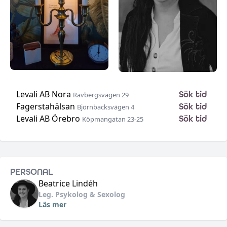
Levali AB Nora
Sök tid
Rävbergsvägen 29
Fagerstahälsan
Sök tid
Björnbacksvägen 4
Levali AB Örebro
Sök tid
Köpmangatan 23-25
•
•
•
PERSONAL
Beatrice
Lindéh
Leg. Psykolog & Sexolog
Läs mer