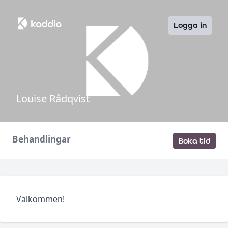
Logga in
Louise Rådqvist
Behandlingar
Boka tid
Välkommen!