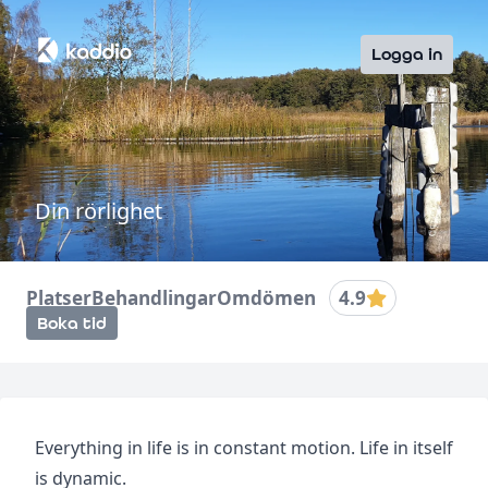
Logga in
Din rörlighet
Platser
Behandlingar
Omdömen
4.9
Boka tid
Everything in life is in constant motion. Life in itself
is dynamic.