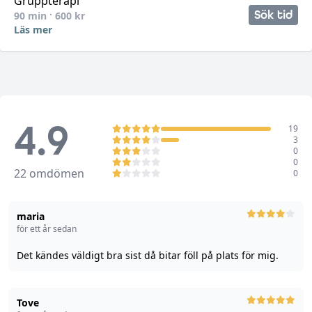
Gruppterapi
Sök tid
90
min ·
600
kr
Läs mer
4.9
19
3
0
0
22
omdömen
0
maria
för ett år sedan
Det kändes väldigt bra sist då bitar föll på plats för mig.
Tove