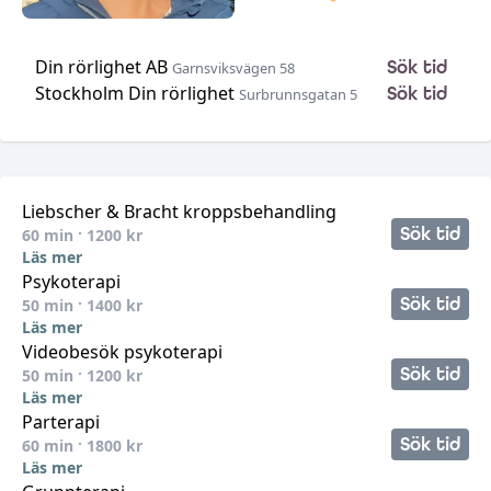
Din rörlighet AB
Sök tid
Garnsviksvägen 58
Stockholm Din rörlighet
Sök tid
Surbrunnsgatan 5
•
•
•
•
•
Liebscher & Bracht kroppsbehandling
Sök tid
60
min ·
1200
kr
Läs mer
Psykoterapi
Sök tid
50
min ·
1400
kr
Läs mer
Videobesök psykoterapi
Sök tid
50
min ·
1200
kr
Läs mer
Parterapi
Sök tid
60
min ·
1800
kr
Läs mer