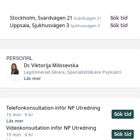
Stockholm, Svärdvägen 21
Sök tid
Svärdvägen 21
Uppsala, Sjukhusvägen 3
Sök tid
Sjukhusvägen 3
•
•
PERSONAL
Dr. Viktorija
Milosevska
Legitimerad läkare, Specialistläkare Psykiatri
Läs mer
Telefonkonsultation inför NP Utredning
Sök tid
15
min ·
0
kr
Läs mer
Videokonsultation inför NP Utredning
Sök tid
15
min ·
0
kr