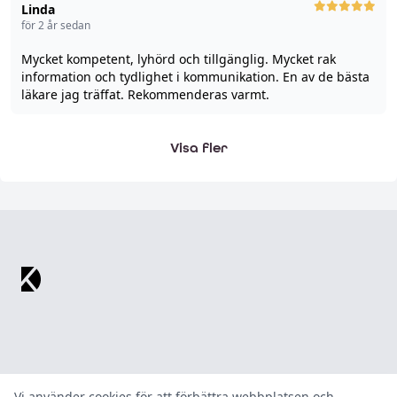
Linda
för 2 år sedan
Mycket kompetent, lyhörd och tillgänglig. Mycket rak
information och tydlighet i kommunikation. En av de bästa
läkare jag träffat. Rekommenderas varmt.
Visa fler
Footer
Vi använder cookies för att förbättra webbplatsen och