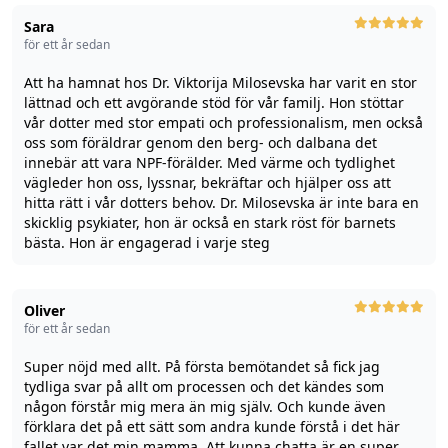
Sara
för ett år sedan
Att ha hamnat hos Dr. Viktorija Milosevska har varit en stor
lättnad och ett avgörande stöd för vår familj. Hon stöttar
vår dotter med stor empati och professionalism, men också
oss som föräldrar genom den berg- och dalbana det
innebär att vara NPF-förälder. Med värme och tydlighet
vägleder hon oss, lyssnar, bekräftar och hjälper oss att
hitta rätt i vår dotters behov. Dr. Milosevska är inte bara en
skicklig psykiater, hon är också en stark röst för barnets
bästa. Hon är engagerad i varje steg
Oliver
för ett år sedan
Super nöjd med allt. På första bemötandet så fick jag
tydliga svar på allt om processen och det kändes som
någon förstår mig mera än mig själv. Och kunde även
förklara det på ett sätt som andra kunde förstå i det här
fallet var det min mamma. Att kunna chatta är en super