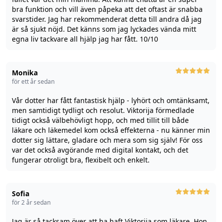
bra funktion och vill även påpeka att det oftast är snabba
svarstider. Jag har rekommenderat detta till andra då jag
är så sjukt nöjd. Det känns som jag lyckades vända mitt
egna liv tackvare all hjälp jag har fått. 10/10
Monika
för ett år sedan
Vår dotter har fått fantastisk hjälp - lyhört och omtänksamt,
men samtidigt tydligt och resolut. Viktorija förmedlade
tidigt också välbehövligt hopp, och med tillit till både
läkare och läkemedel kom också effekterna - nu känner min
dotter sig lättare, gladare och mera som sig själv! För oss
var det också avgörande med digital kontakt, och det
fungerar otroligt bra, flexibelt och enkelt.
Sofia
för 2 år sedan
Jag är så tacksam över att ha haft Viktorija som läkare. Hon