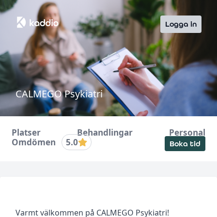
Logga in
CALMEGO Psykiatri
Platser
Behandlingar
Personal
Omdömen
5.0
Boka tid
Varmt välkommen på CALMEGO Psykiatri!