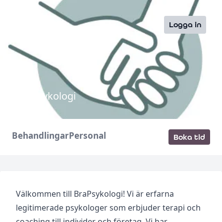
Logga in
BraPsykologi
Behandlingar
Personal
Boka tid
Välkommen till BraPsykologi! Vi är erfarna
legitimerade psykologer som erbjuder terapi och
coaching till individer och företag. Vi har