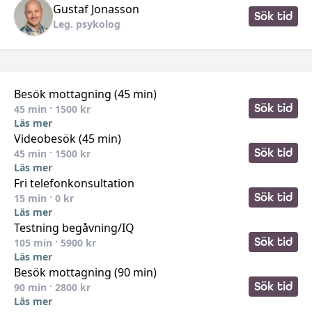
Gustaf
Jonasson
Sök tid
Leg. psykolog
Besök mottagning (45 min)
Sök tid
45
min ·
1500
kr
Läs mer
Videobesök (45 min)
Sök tid
45
min ·
1500
kr
Läs mer
Fri telefonkonsultation
Sök tid
15
min ·
0
kr
Läs mer
Testning begåvning/IQ
Sök tid
105
min ·
5900
kr
Läs mer
Besök mottagning (90 min)
Sök tid
90
min ·
2800
kr
Läs mer