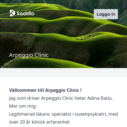
Logga in
Arpeggio Clinic
Välkommen till Arpeggio Clinic !
Jag som driver Arpeggio Clinic heter Adina Ratiu.
Mer om mig:
Legitimerad läkare, specialist i vuxenpsykiatri, med
över 20 år klinisk erfarenhet