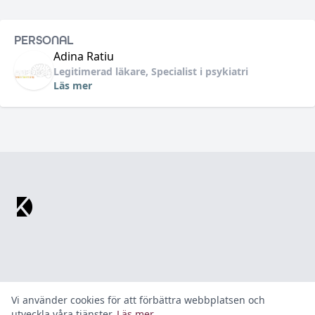
PERSONAL
Adina
Ratiu
Legitimerad läkare, Specialist i psykiatri
Läs mer
Footer
Vi använder cookies för att förbättra webbplatsen och
utveckla våra tjänster.
Läs mer
.