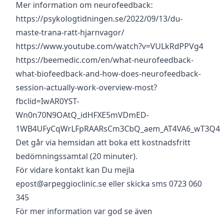
Mer information om neurofeedback:
https://psykologtidningen.se/2022/09/13/du-
maste-trana-ratt-hjarnvagor/
https://www.youtube.com/watch?v=VULkRdPPVg4
https://beemedic.com/en/what-neurofeedback-
what-biofeedback-and-how-does-neurofeedback-
session-actually-work-overview-most?
fbclid=IwAR0YST-
Wn0n70N9OAtQ_idHFXE5mVDmED-
1WB4UFyCqWrLFpRAARsCm3CbQ_aem_AT4VA6_wT3Q4
Det går via hemsidan att boka ett kostnadsfritt
bedömningssamtal (20 minuter).
För vidare kontakt kan Du mejla
epost@arpeggioclinic.se
eller skicka sms
0723 060
345
För mer information var god se även