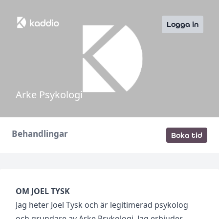
Logga in
Arke Psykologi
Behandlingar
Boka tid
OM JOEL TYSK
Jag heter Joel Tysk och är legitimerad psykolog
och grundare av Arke Psykologi. Jag erbjuder